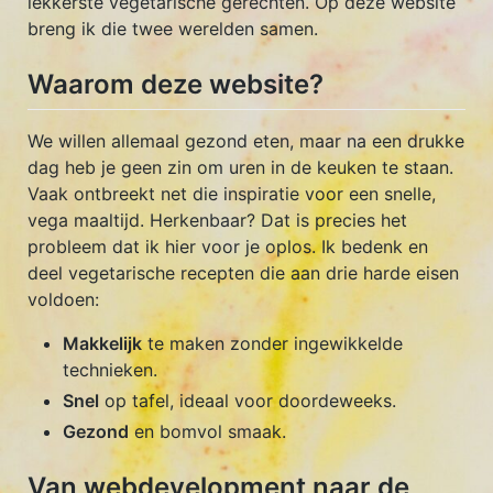
lekkerste vegetarische gerechten. Op deze website
breng ik die twee werelden samen.
Waarom deze website?
We willen allemaal gezond eten, maar na een drukke
dag heb je geen zin om uren in de keuken te staan.
Vaak ontbreekt net die inspiratie voor een snelle,
vega maaltijd. Herkenbaar? Dat is precies het
probleem dat ik hier voor je oplos. Ik bedenk en
deel vegetarische recepten die aan drie harde eisen
voldoen:
Makkelijk
te maken zonder ingewikkelde
technieken.
Snel
op tafel, ideaal voor doordeweeks.
Gezond
en bomvol smaak.
Van webdevelopment naar de