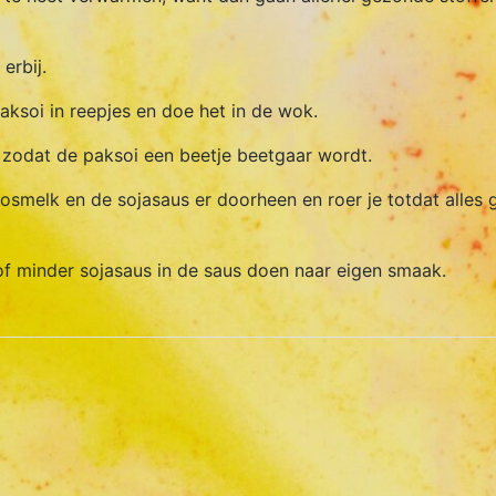
erbij.
paksoi in reepjes en doe het in de wok.
r zodat de paksoi een beetje beetgaar wordt.
kosmelk en de sojasaus er doorheen en roer je totdat alles
of minder sojasaus in de saus doen naar eigen smaak.