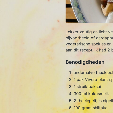
Lekker zoutig en licht ve
bijvoorbeeld of aardappe
vegetarische spekjes en
aan dit recept, ik had 2
Benodigdheden
anderhalve theelep
1 pak Vivera plant s
1 struik paksoi
300 ml kokosmelk
2 theelepeltjes nigel
100 gram shiitake