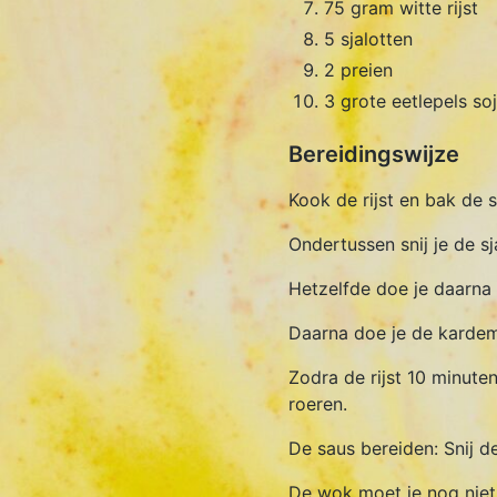
75 gram witte rijst
5 sjalotten
2 preien
3 grote eetlepels so
Bereidingswijze
Kook de rijst en bak de 
Ondertussen snij je de sj
Hetzelfde doe je daarna 
Daarna doe je de kardemo
Zodra de rijst 10 minute
roeren.
De saus bereiden: Snij de
De wok moet je nog niet 