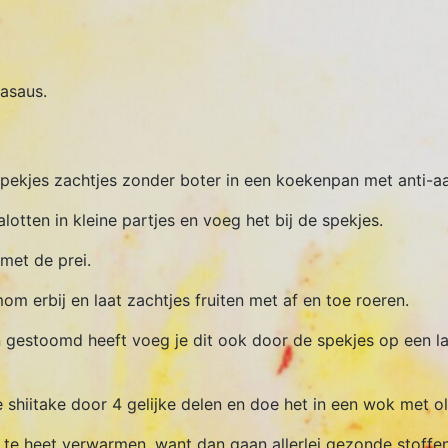
jasaus.
spekjes zachtjes zonder boter in een koekenpan met anti-a
alotten in kleine partjes en voeg het bij de spekjes.
met de prei.
m erbij en laat zachtjes fruiten met af en toe roeren.
n gestoomd heeft voeg je dit ook door de spekjes op een la
 shiitake door 4 gelijke delen en doe het in een wok met ol
te heet verwarmen, want dan gaan allerlei gezonde stoffen