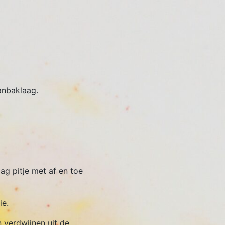
anbaklaag.
ag pitje met af en toe
ie.
 verdwijnen uit de